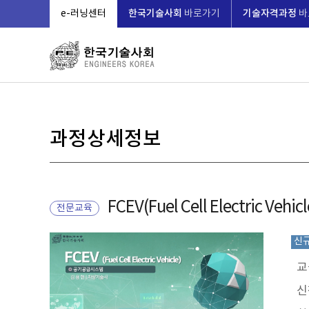
한국기술사회
기술자격과정
e-러닝센터
바로가기
바
과정상세정보
FCEV(Fuel Cell Electric V
전문교육
신
교
신